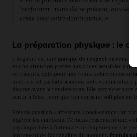
‘performer’, mais d’être présent, honnête 
créée avec votre dominatrice. »
La préparation physique : le co
L’hygiène est une
marque de respect envers ta 
et une attention portée aux zones sensibles (comme 
vêtements, opte pour une tenue sobre et conforta
neutre sont parfaits si aucun code vestimentaire 
discret avant le rendez-vous. Elle appréciera ton s
sentir à l’aise, pour que ton corps ne soit plus un f
Prévois aussi un « aftercare » post-séance : un 
digérer les émotions. Certains ressentent une « c
psychique liée à l’intensité de l’expérience. Ce 
lentement de l’adrénaline du moment.
Prends soi