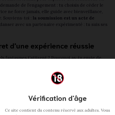
 demande de l’engagement : tu choisis de céder le
ce ne force jamais, elle guide avec bienveillance,
. Souviens-toi :
la soumission est un acte de
anser avec un partenaire expérimenté : tu suis ses
ret d’une expérience réussie
s fantasmes t’attirent ? Pourquoi as-tu envie de
mer », mais d’être présent, honnête et ouvert.
es « safe words » (comme « rouge » pour arrêter ou
ts sont des ancrages essentiels : ils te donnent le
nforçant ta
sécurité mentale
. Imagine que tu entres
ui l’interprètes. Prépare-toi à être vulnérable, sans
Vérification d'âge
Ce site contient du contenu réservé aux adultes. Vous
on. Le plus important n’est pas de