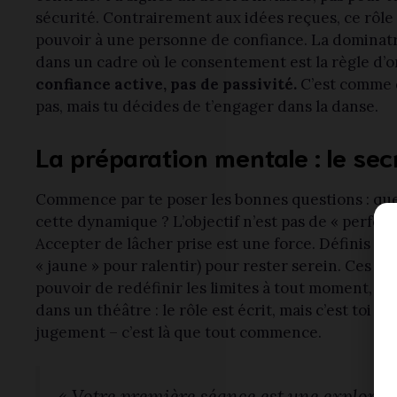
sécurité. Contrairement aux idées reçues, ce rôle
pouvoir à une personne de confiance. La dominatri
dans un cadre où le consentement est la règle d’or
confiance active, pas de passivité.
C’est comme d
pas, mais tu décides de t’engager dans la danse.
La préparation mentale : le sec
Commence par te poser les bonnes questions : quel
cette dynamique ? L’objectif n’est pas de « perfor
Accepter de lâcher prise est une force. Définis d
« jaune » pour ralentir) pour rester serein. Ces mo
pouvoir de redéfinir les limites à tout moment, re
dans un théâtre : le rôle est écrit, mais c’est toi q
jugement – c’est là que tout commence.
« Votre première séance est une explorati