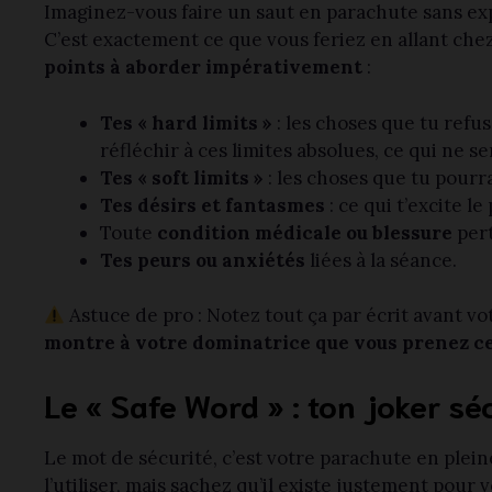
Imaginez-vous faire un saut en parachute sans exp
C’est exactement ce que vous feriez en allant chez 
points à aborder impérativement
:
Tes « hard limits »
: les choses que tu ref
réfléchir à ces limites absolues, ce qui ne s
Tes « soft limits »
: les choses que tu pourr
Tes désirs et fantasmes
: ce qui t’excite le 
Toute
condition médicale ou blessure
pert
Tes peurs ou anxiétés
liées à la séance.
Astuce de pro : Notez tout ça par écrit avant vo
montre à votre dominatrice que vous prenez c
Le « Safe Word » : ton joker sé
Le mot de sécurité, c’est votre parachute en pleine
l’utiliser, mais sachez qu’il existe justement pou